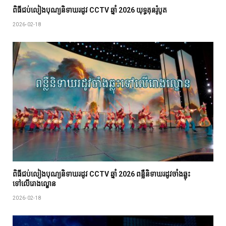
ពិធីជប់លៀង​បុណ្យ​និទាឃរដូវ CCTV ឆ្នាំ 2026 យុទ្ធគុនរ៉ូបូត
2026-02-18
ពិធីជប់លៀង​បុណ្យ​និទាឃរដូវ CCTV ឆ្នាំ 2026 ពន្លឺនិទាឃរដូវចាំងឆ្លុះ
ទៅលើរោងល្ខោន
2026-02-18