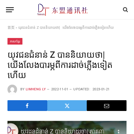
首页
»
យុវជនជំនាន់ Z បាននិយាយថា| យើង​លែង​បារម្ភ​ពី​ការ​ដាច់​ភ្លើង​ទៀត​ហើយ
ភាសាខ្មែរ
យុវជនជំនាន់ Z បាននិយាយថា|
យើង​លែង​បារម្ភ​ពី​ការ​ដាច់​ភ្លើង​ទៀត​
ហើយ
BY
LIMHENG LY
2022-11-01
UPDATED:
2023-01-21