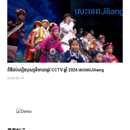
ពិធីជប់លៀង​បុណ្យ​និទាឃរដូវ CCTV ឆ្នាំ 2026 សេះទេពJiliang
2026-02-18