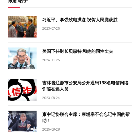
最新帖子
习近平、李强致电洪森 祝贺人民党获胜
2023-07-25
美国下任财长贝森特 和他的同性丈夫
2024-11-25
吉林省辽源市公安局公开通缉198名电信网络
诈骗在逃人员
2023-08-24
柬中记协联合主席：柬埔寨不会忘记中国的帮
助！
2025-08-28