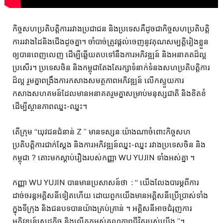
កិច្ចសហប្រតិបត្តិការរវាងប្រជាជន និងប្រទេសគឺដូចជាកិច្ចសហប្រតិបត្តិ
ការរវាងដៃនិងជើងដូចគ្នា។ ចាំបាច់ត្រូវផ្តល់ចេញនូវគុណសម្បត្តិរៀងខ្លួន
ឲ្យបានពេញលេញ ដើម្បីឆ្លើយតបទៅនឹងការអភិវឌ្ឍន៍ និងអនាគតដ៏ល្អ
ប្រសើរ។ ប្រទេសចិន និងកម្ពុជាតែងតែរក្សាទំនាក់ទំនងសហប្រតិបត្តិការ
ដ៏ល្អ រួមគ្នាពង្រឹងការកសាងសមត្ថភាពអភិវឌ្ឍន៍ លើកស្ទួយការ
កសាងសហគមន៍ដែលមានអនាគតរួមគ្នាសម្រាប់មនុស្សជាតិ និងខិតខំ
ដើម្បីស្ថានភាពឈ្នះ-ឈ្នះ។
តើក្រុម “យុវជនជំនាន់ Z ” មានទស្សនៈយ៉ាងណាចំពោះកិច្ចសហ
ប្រតិបត្តិការជាក់ស្តែង និងការអភិវឌ្ឍន៍ឈ្នះ-ឈ្នះ រវាងប្រទេសចិន និង
កម្ពុជា ? តោះមកស្តាប់រឿងរបស់កញ្ញា WU YUJIN ទាំងអស់គ្នា ។
កញ្ញា WU YUJIN បានមានប្រសាសន៍ថា : “ យើងលែងបារម្ភពីការ
ដាច់ចរន្តអគ្គិសនីទៀតហើយ ដោយពួកយើងមានអគ្គិសនីប្រើប្រាស់ទាំង
ក្នុងទីក្រុង និងជនបទបានយ៉ាងគ្រប់គ្រាន់ ។ អគ្គិសនីអាចជំរុញការ
អភិវឌ្ឍន៍សេដ្ឋកិច្ច និងលើកកម្ពស់គុណភាពជីវិតរបស់យើង ”។