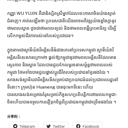
កញ្ញា WU YUJIN គឺជានិស្សិតស្រីម្នាក់ដែលចេះភាសាចិនយ៉ាងស្ទាត់
ជំនាញ។ គាត់សង្ឃឹមថា ប្រទេសជាតិយើងអាចអភិវឌ្ឍយ៉ាងខ្លាំងក្លានូវ
ថាមពលស្អាត ដូចជាថាមពលខ្យល់ និងថាមពលពន្លឺព្រះអាទិត្យ ដើម្បី
លើកកម្ពស់ជីវភាពរស់នៅរបស់ប្រជាជន។
ក្នុងនាមជាស្ថានីយ៍វារីអគ្គិសនីធំជាងគេនៅប្រទេសកម្ពុជា ស្ថានីយ៍វារី
អគ្គិសនីសេសានក្រោម២ ផ្តល់ឱ្យកម្ពុជានូវថាមពលអគ្គិសនីដែលមាន
ស្ថេរភាព និងស្អាត ដែលបានជួយកែលម្អរចនាសម្ព័ន្ធថាមពលរបស់
កម្ពុជា ថែមទាំងបានជួយផ្លាស់ប្តូរជីវិតរបស់ប្រជាជនខ្មែរផងដែរ ។
សាងសង់​ស្ថានីយ​វារីអគ្គិសនី​សម្រាប់​ជា​ប្រយោជន៍​ដល់​ប្រជាពលរដ្ឋ​នៅ​
ទីនោះ។ ក្រុមហ៊ុន Huaneng បានចុះមកទីនេះ ហើយ
បានសាងសង់គម្រោងគំរូសម្រាប់កិច្ចសហប្រតិបត្តិការថាមពលកម្ពុជា-
ចិនហើយបានទទួលការជឿទុកចិត្តពីប្រជាជនកម្ពុជាជាច្រើនផងដែរ ។
分享到：
Telegram
Twitter
Facebook