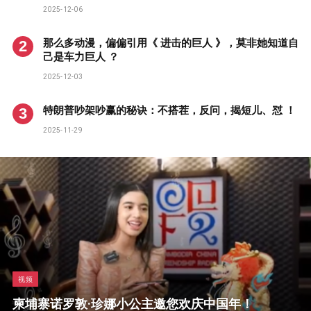
2025-12-06
那么多动漫，偏偏引用《 进击的巨人 》，莫非她知道自
己是车力巨人 ？
2025-12-03
特朗普吵架吵赢的秘诀：不搭茬，反问，揭短儿、怼 ！
2025-11-29
视频
柬埔寨诺罗敦·珍娜小公主邀您欢庆中国年！