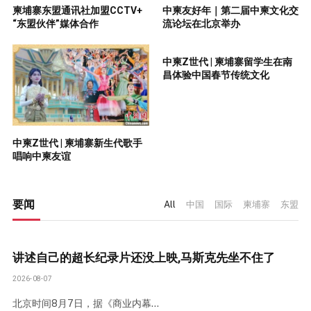
柬埔寨东盟通讯社加盟CCTV+
中柬友好年｜第二届中柬文化交
“东盟伙伴”媒体合作
流论坛在北京举办
中柬Z世代 | 柬埔寨留学生在南
昌体验中国春节传统文化
中柬Z世代 | 柬埔寨新生代歌手
唱响中柬友谊
要闻
All
中国
国际
柬埔寨
东盟
讲述自己的超长纪录片还没上映,马斯克先坐不住了
2026-08-07
北京时间8月7日，据《商业内幕…