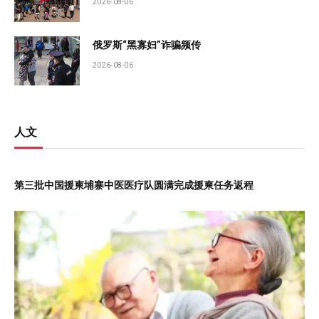
2026-08-06
俄罗斯“黑寡妇”诈骗频传
2026-08-06
人文
第三批中国援柬埔寨中医医疗队圆满完成援柬任务返程