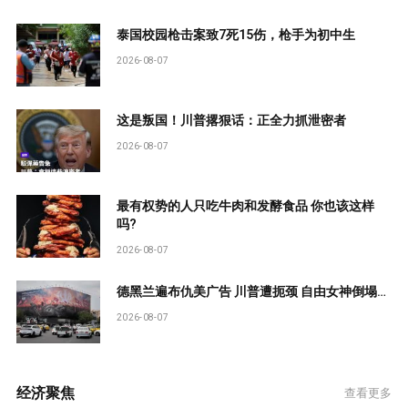
泰国校园枪击案致7死15伤，枪手为初中生
2026-08-07
这是叛国！川普撂狠话：正全力抓泄密者
2026-08-07
最有权势的人只吃牛肉和发酵食品 你也该这样
吗?
2026-08-07
德黑兰遍布仇美广告 川普遭扼颈 自由女神倒塌…
2026-08-07
经济聚焦
查看更多