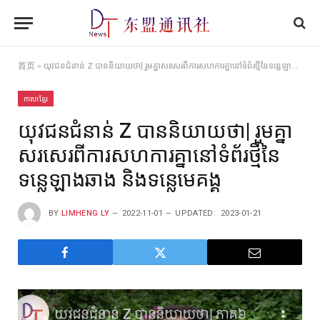
首页
»
យុវជនជំនាន់ Z បាននិយាយថា| រួមគ្នាសរសេរពីការសហការគ្នានៅទំព័រថ្មីនៃទន្លេឡាងឆាង និងទន្លេមេគង្គ
ភាសាខ្មែរ
យុវជនជំនាន់ Z បាននិយាយថា| រួមគ្នា
សរសេរពីការសហការគ្នានៅទំព័រថ្មីនៃ
ទន្លេឡាងឆាង និងទន្លេមេគង្គ
BY
LIMHENG LY
2022-11-01
UPDATED:
2023-01-21