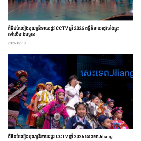
ពិធីជប់លៀង​បុណ្យ​និទាឃរដូវ CCTV ឆ្នាំ 2026 ពន្លឺនិទាឃរដូវចាំងឆ្លុះ
ទៅលើរោងល្ខោន
2026-02-18
ពិធីជប់លៀង​បុណ្យ​និទាឃរដូវ CCTV ឆ្នាំ 2026 សេះទេពJiliang