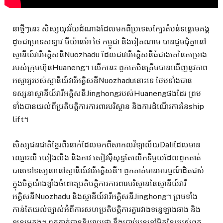
នាថ្មីៗនេះ សិស្សយុវវ័យដំណាងដែលមកពីប្រទេសក្បែរតំបន់ទន្លេមេគង្គ
ដូចជាប្រទេសឡាវ មីយ៉ានម៉ា ថៃ កម្ពូជា និងរៀតណាម បានជួមជុំគ្នានៅ
ស្ថានីយ៍វារីអគ្គិសនីNuozhadu ដែលជាវារីអគ្គិសនីធំជាងគេនៃគម្រោង
របស់ក្រុមហ៊ុនHuaneng។ លើកនេះ ពួកគេមិនត្រឹមបានឃើញនូវភាព
អស្ចារ្យរបស់ស្ថានីយ៍វារីអគ្គិសនីNuozhaduនោះទេ ថែមទាំងបាន
ទស្សនាស្ថានីយ៍វារីអគ្គិសនីJinghongរបស់Huanengផងដែរ ព្រម
ទាំងបានយល់ពីប្រតិបត្តិការការពារបរិស្ថាន និងការដំណើរការនៃship
lift។
សិស្សជនជាតិខ្មែរពីរនាក់ដែលមកពីសាកលវិទ្យាល័យDaliដែលមាន
ឈ្មោះលី យៀងលីង និងកាវ សៀវម៉ីសុទ្ធតែលើកទីមួយដែលពួកគាត់
បានទៅទស្សនានៅស្ថានីយ៍វារីអគ្គិសនី។ ពួកគាត់មានអារម្មណ៍ដិតជាប់
ក្នុងចិត្តយ៉ាងខ្លាំងចំពោះប្រតិបត្តិការការពារបរិស្ថាននៃស្ថានីយ៍វារី
អគ្គិសនីNuozhadu និងស្ថានីយ៍វារីអគ្គិសនីJinghong។ ព្រមទាំង
កាន់តែយល់ច្បាស់អំពីការសហប្រតិបត្តិការគ្នារវាងទន្លេឡាងឆាង និង
ទន្លេមេគង្គ។ ពួកគាត់បាននិយាយថា នឹងប្រាប់បន្តទៅមិត្តខ្មែររបស់ពួក