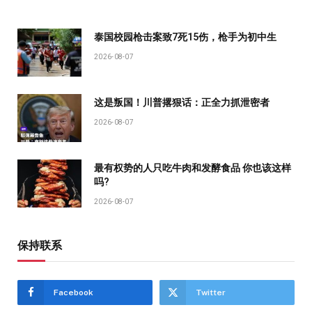
泰国校园枪击案致7死15伤，枪手为初中生
2026-08-07
这是叛国！川普撂狠话：正全力抓泄密者
2026-08-07
最有权势的人只吃牛肉和发酵食品 你也该这样
吗?
2026-08-07
保持联系
Facebook
Twitter