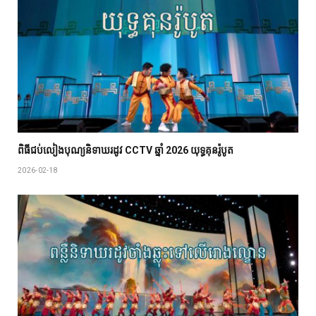
ពិធីជប់លៀង​បុណ្យ​និទាឃរដូវ CCTV ឆ្នាំ 2026 យុទ្ធគុនរ៉ូបូត
2026-02-18