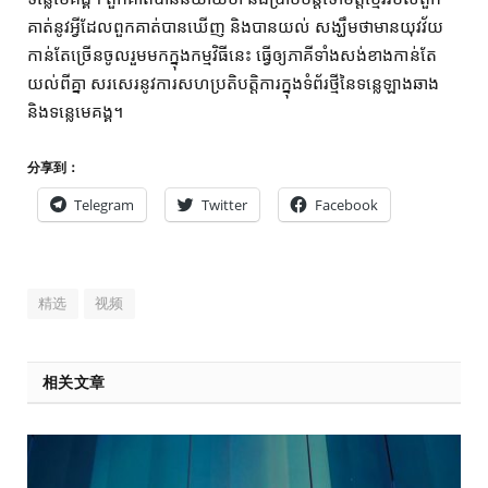
គាត់នូវអ្វីដែលពួកគាត់បានឃើញ និងបានយល់ សង្ឃឹមថាមានយុវវ័យ
កាន់តែច្រើនចូលរួមមកក្នុងកម្មវិធីនេះ ធ្វើឲ្យភាគីទាំងសង់ខាងកាន់តែ
យល់ពីគ្នា សរសេរនូវការសហប្រតិបត្តិការក្នុងទំព័រថ្មីនៃទន្លេឡាងឆាង
និងទន្លេមេគង្គ។
分享到：
Telegram
Twitter
Facebook
精选
视频
相关文章