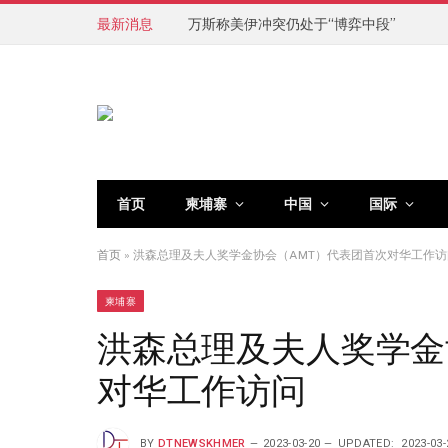
最新消息
万斯称美伊冲突仍处于“博弈中段”
首页
柬埔寨
中国
国际
首页
»
洪森总理及夫人奖学金协会（AMT）代表团首次对华工作访
柬埔寨
洪森总理及夫人奖学金
对华工作访问
BY
DTNEWSKHMER
2023-03-20
UPDATED:
2023-03-