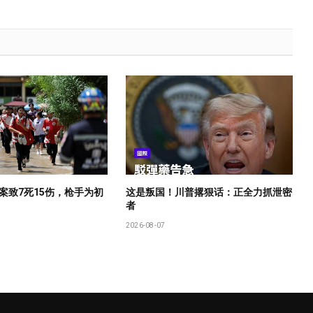
案致7死15伤，枪手为初
这是叛国！川普撂狠话：正全力抓泄密
者
2026-08-07