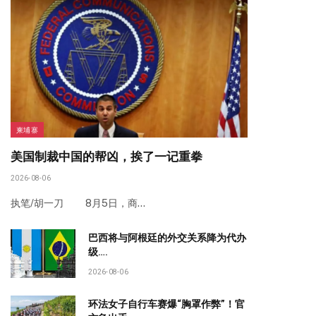
柬埔寨
美国制裁中国的帮凶，挨了一记重拳
2026-08-06
执笔/胡一刀 8月5日，商…
巴西将与阿根廷的外交关系降为代办
级….
2026-08-06
环法女子自行车赛爆“胸罩作弊”！官