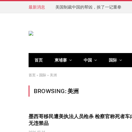
最新消息
美国制裁中国的帮凶，挨了一记重拳
首页
柬埔寨
中国
国际
首页
»
国际
»
美洲
BROWSING:
美洲
墨西哥移民遭美执法人员枪杀 检察官称死者车
无违禁品