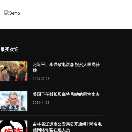
最受欢迎
习近平、李强致电洪森 祝贺人民党获
胜
2023-07-25
美国下任财长贝森特 和他的同性丈夫
2024-11-25
吉林省辽源市公安局公开通缉198名电
信网络诈骗在逃人员