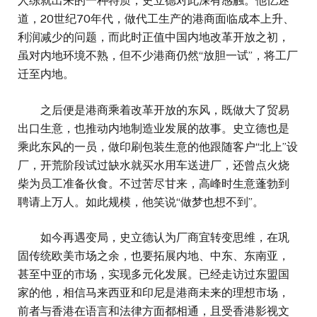
人练就出来的一种特质，史立德对此深有感触。他忆述
道，20世纪70年代，做代工生产的港商面临成本上升、
利润减少的问题，而此时正值中国内地改革开放之初，
虽对内地环境不熟，但不少港商仍然“放胆一试”，将工厂
迁至内地。
之后便是港商乘着改革开放的东风，既做大了贸易
出口生意，也推动内地制造业发展的故事。史立德也是
乘此东风的一员，做印刷包装生意的他跟随客户“北上”设
厂，开荒阶段试过缺水就买水用车送进厂，还曾点火烧
柴为员工准备伙食。不过苦尽甘来，高峰时生意蓬勃到
聘请上万人。如此规模，他笑说“做梦也想不到”。
如今再遇变局，史立德认为厂商宜转变思维，在巩
固传统欧美市场之余，也要拓展内地、中东、东南亚，
甚至中亚的市场，实现多元化发展。已经走访过东盟国
家的他，相信马来西亚和印尼是港商未来的理想市场，
前者与香港在语言和法律方面都相通，且受香港影视文