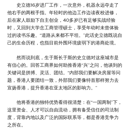
史立德16岁进厂工作，一次意外，机器永远夺走了
他右手的两根手指。年轻时的他边工作边读夜校进修，
后在家人鼓励下自主创业，40多岁已有足够实战经验
时，又回到大学念工商管理硕士，享受年幼时未曾体验
过的读书乐趣。“道路从来都不平坦。”此话史立德既说自
己的生命历程，也指目前外围环境疲弱下的港商处境。
然而说到底，生于斯长于斯的史立德对这座城市是
有信心的。回答工商界如何助推香港“兴”之问，他谈到的
关键词是拼搏、灵活、团结。“内部我们要解决房屋等问
题，香港人要团结一致，外部我们要像特首那样努力去
宣扬香港，提升香港在亚太地区的影响力。”
他将香港的独特优势看得很清楚：在“一国两制”下，
这里资金、人才可以自由流动，拥有备受信任的司法制
度，背靠内地以及广泛的国际联系等，都是香港竞争力
之所在。