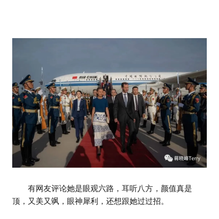
有网友评论她是眼观六路，耳听八方，颜值真是
顶，又美又飒，眼神犀利，还想跟她过过招。