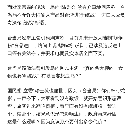
面对李宗霖的说法，岛内“陆委会”煞有介事地回应称，台
当局不允许大陆输入产品对台湾进行“统战”，进口人应负
责涂销“统战”标语。
台当局经济主管机构则声称，目前并未开放大陆制“螺蛳
粉”食品进口，坊间出现“螺蛳粉”贩售，已涉及违反进出
口等有关法令，并要求电商及实体店全面下架。
台当局该做法曾引发岛内网民不满，“真的蛮无聊的，食
物也要算‘统战’”“有被害妄想症吗？”
国民党“立委”赖士葆也痛批，因为（台当局）你们杯弓蛇
影，一声令下，大家看到没有政绩，就开始意识形态严
查，旅客进来翻箱倒柜，看里面有没有螺蛳粉，禁这
个、禁那个，结果意识形态影响生计，政府再来纾困，
这是什么逻辑？因为意识形态要付出多少代价？