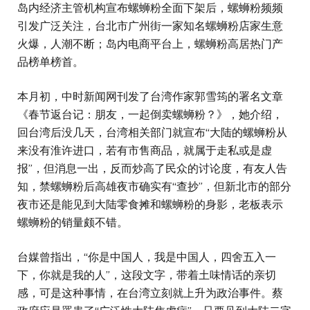
岛内经济主管机构宣布螺蛳粉全面下架后，螺蛳粉频频
引发广泛关注，台北市广州街一家知名螺蛳粉店家生意
火爆，人潮不断；岛内电商平台上，螺蛳粉高居热门产
品榜单榜首。
本月初，中时新闻网刊发了台湾作家郭雪筠的署名文章
《春节返台记：朋友，一起倒卖螺蛳粉？》，她介绍，
回台湾后没几天，台湾相关部门就宣布“大陆的螺蛳粉从
来没有淮许进口，若有市售商品，就属于走私或是虚
报”，但消息一出，反而炒高了民众的讨论度，有友人告
知，禁螺蛳粉后高雄夜市确实有“查抄”，但新北市的部分
夜市还是能见到大陆零食摊和螺蛳粉的身影，老板表示
螺蛳粉的销量颇不错。
台媒曾指出，“你是中国人，我是中国人，四舍五入一
下，你就是我的人”，这段文字，带着土味情话的亲切
感，可是这种事情，在台湾立刻就上升为政治事件。蔡