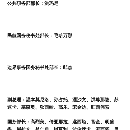
公共职务部部长：洪玛尼
民航国务秘书处部长
：
毛哈万那
边界事务国务秘书处部长：郎杰
副总理：温本莫尼洛、孙占托、涅沙文、洪尊那隆、苏
速卡、塞森奥、狄西哈、高乐、宋金达、旺西伟索
国务部长：高烈美、倩亚那拉、遂西塔、官金、胡盛
提、屋拉文、翁仁典、恩莫利、波伦速卡、索西塔、奥