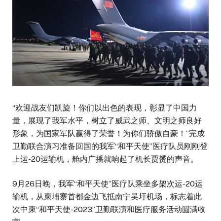
“欢迎战友们凯旋！你们以出色的表现，彰显了中国力
量，展现了我军水平，树立了威武之师、文明之师良好
形象，为国家军队赢得了荣誉！为你们骄傲自豪！”完成
卫勤联合演习准备回国的我军“和平天使”医疗队员刚刚登
上运-20运输机，舱内广播就响起了机长贾赟的声音。
9月26日晚，我军“和平天使”医疗队乘坐多架次运-20运
输机，从柬埔寨首都金边飞抵南宁吴圩机场，标志着此
次中柬“和平天使-2023”卫勤联演和医疗服务活动圆满收