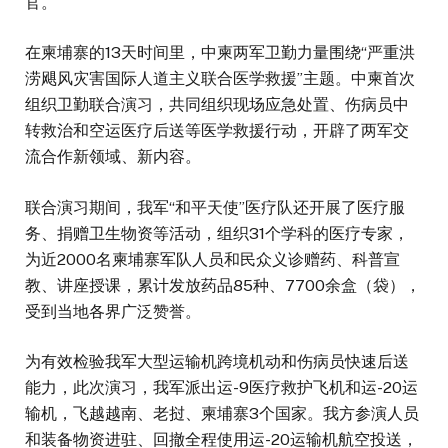
官。
在柬埔寨的13天时间里，中柬两军卫勤力量围绕“严重洪
涝飓风灾害国际人道主义联合医学救援”主题。中柬首次
组织卫勤联合演习，共同组织现场应急处置、伤病员中
转救治和空运医疗后送等医学救援行动，开辟了两军交
流合作新领域、新内容。
联合演习期间，我军“和平天使”医疗队还开展了医疗服
务、捐赠卫生物资等活动，组织31个学科的医疗专家，
为近2000名柬埔寨军队人员和民众义诊赠药、科普宣
教、讲座授课，累计发放药品85种、7700余盒（袋），
受到当地各界广泛赞誉。
为有效检验我军大型运输机跨境机动和伤病员快速后送
能力，此次演习，我军派出运-9医疗救护飞机和运-20运
输机，飞越越南、老挝、柬埔寨3个国家。我方参演人员
和装备物资进驻、回撤全程使用运-20运输机航空投送，