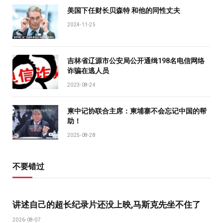
美国下任财长贝森特 和他的同性丈夫
2024-11-25
吉林省辽源市公安局公开通缉198名电信网络
诈骗在逃人员
2023-08-24
柬中记协联合主席：柬埔寨不会忘记中国的帮
助！
2025-08-28
不要错过
讲述自己的超长纪录片还没上映,马斯克先坐不住了
2026-08-07