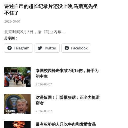
讲述自己的超长纪录片还没上映,马斯克先坐
不住了
2026-08-07
北京时间8月7日，据《商业内幕…
分享到：
Telegram
Twitter
Facebook
泰国校园枪击案致7死15伤，枪手为
初中生
2026-08-07
这是叛国！川普撂狠话：正全力抓泄
密者
2026-08-07
最有权势的人只吃牛肉和发酵食品