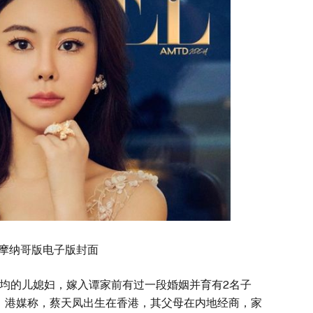
L》摩纳哥版电子版封面
均的儿媳妇，嫁入谭家前有过一段婚姻并育有2名子
家。港媒称，蔡天凤出生在香港，其父母在内地经商，家