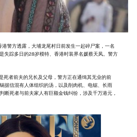
，香港警方透露，大埔龙尾村日前发生一起碎尸案，一名
实是失踪多日的28岁模特、香港时装界名媛蔡天凤。警方
人是死者前夫的兄长及父母，警方正在通缉其无业的前
锅据信混有人体组织的汤，以及削肉机、电锯、长雨
判断死者与前夫家人有巨额金钱纠纷，涉及千万港元，