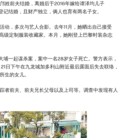
的邝姓前夫结婚，离婚后于2016年嫁给谭泽均儿子
s并未登记结婚，且财产独立，俩人也育有两名子女。
活动，多次与艺人合影。去年11月，她晒出自己接受
为高级定制服装收藏家。本月，她刚登上巴黎时装杂志
查大埔一起谋杀案，案中一名28岁女子死亡。警方表示，
月21日下午在九龙城加多利山附近最后露面后失去联络，
所生的女儿。
踪者前夫、前夫兄长父母以及上司等。调查中发现有人