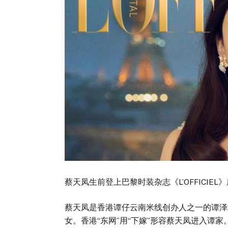
蔡天凤生前登上巴黎时装杂志《L’OFFICIE
蔡天凤是香港谭仔云南米线创办人之一的谭泽
女。香港“东网”用“下嫁”形容蔡天凤进入谭