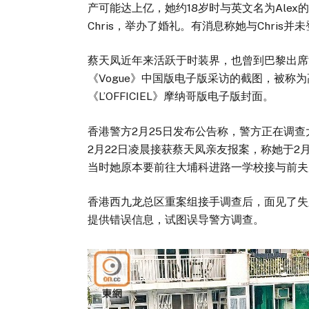
产可能达上亿，她约18岁时与英文名为Alex
Chris，举办了婚礼。有消息称她与Chri
蔡天凤近年来活跃于时装界，也曾到巴黎出席
《Vogue》中国版电子版采访的截图，被称
《L’OFFICIEL》摩纳哥版电子版封面。
香港警方2月25日发布公告称，警方正在调
2月22日凌晨接获蔡天凤亲友报案，称她于2
当时她原本要前往大埔科进路一学校接与前夫
香港西九龙总区重案组接手调查后，面见了失
提供错误信息，试图误导警方调查。