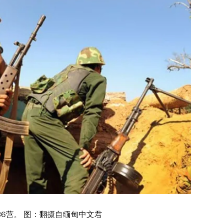
营。 图：翻摄自缅甸中文君