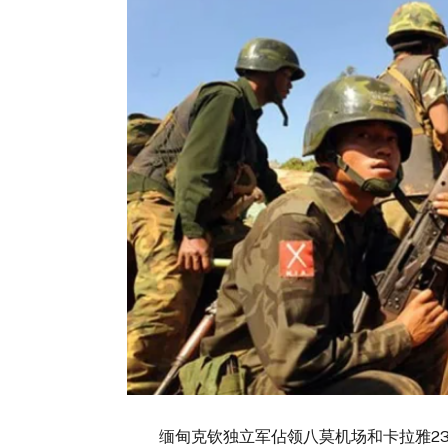
缅甸克钦独立军佔领八莫机场和卡拉雅236