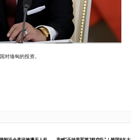
国对缅甸的投资。
堡附近仓库设施遭无人机
高喊“干掉美军第7航空队”！韩国8名大