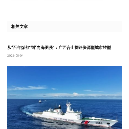
相关文章
从“百年煤都”到“向海图强”：广西合山探路资源型城市转型
2026-08-04