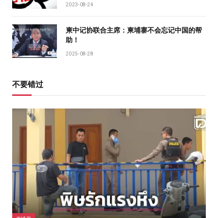
2023-08-24
柬中记协联合主席：柬埔寨不会忘记中国的帮
助！
2025-08-28
不要错过