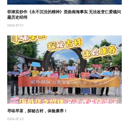
菲律宾炒作《永不沉没的精神》歪曲南海事实 无法改变仁爱礁问
题历史经纬
2026-07-31
寻味早茶，探秘古村，体验康养！
2026-07-22