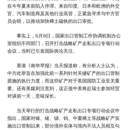
在今年夏末前陷入停滞。来自印度、日本和欧洲的外交
官、汽车制造商及其他行业高管，正紧急寻求与中方官
员会晤，以推动加快稀土磁铁的出口审批。
事实上，5月9日，国家出口管制工作协调机制办公
室组织不同部门，召开打击战略矿产走私出口专项行动
会议，当时已引发国际舆论关注。
香港《南华早报》当天报道称，有分析人士认为，
中方此举旨在加强此前一系列针对关键矿产的出口管制
措施的执行力度，而这些矿产对于美国国防工业至关重
要。还有美媒则注意到，这正值中美将赴瑞士参加经贸
对谈前一天，意味深长。
当天举行的打击战略矿产走私出口专项行动会议中
指出，国家对镓、锗、锑、钨、中重稀土等战略矿产实
施出口管制以来，部分境外实体与境内不法人员相互勾