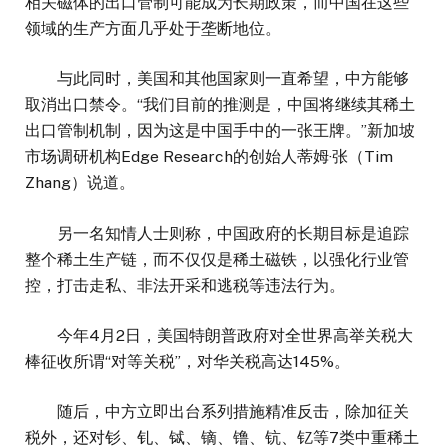
相关磁体的出口管制可能成为长期政策，而中国在这些
领域的生产方面几乎处于垄断地位。
与此同时，美国和其他国家则一直希望，中方能够
取消出口禁令。“我们目前的推测是，中国将继续其稀土
出口管制机制，因为这是中国手中的一张王牌。”新加坡
市场调研机构Edge Research的创始人蒂姆·张（Tim
Zhang）说道。
另一名知情人士则称，中国政府的长期目标是追踪
整个稀土生产链，而不仅仅是稀土磁铁，以强化行业管
控，打击走私、非法开采和逃税等违法行为。
今年4月2日，美国特朗普政府对全世界高举关税大
棒征收所谓“对等关税”，对华关税高达145%。
随后，中方立即出台系列措施精准反击，除加征关
税外，还对钐、钆、铽、镝、镥、钪、钇等7类中重稀土