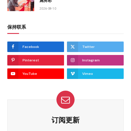
施剪彩
2026-08-10
保持联系
Facebook
Twitter
Pinterest
Instagram
YouTube
Vimeo
订阅更新