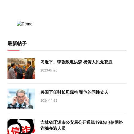
最新帖子
习近平、李强致电洪森 祝贺人民党获胜
2023-07-25
美国下任财长贝森特 和他的同性丈夫
2024-11-25
吉林省辽源市公安局公开通缉198名电信网络
诈骗在逃人员