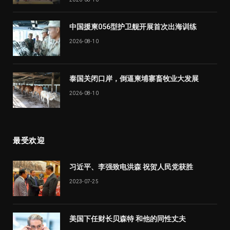
中国援柬056型护卫舰开展首次出海训练
2026-08-10
泰国关闭口岸，倒逼柬埔寨畜牧业大发展
2026-08-10
最受欢迎
习近平、李强致电洪森 祝贺人民党获胜
2023-07-25
美国下任财长贝森特 和他的同性丈夫