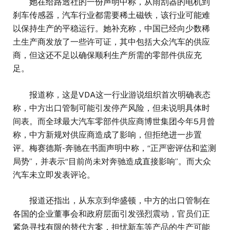
她在给路透社的一份声明中称，从雨刮器的电机到
刹车传感器，汽车行业都需要稀土磁铁，该行业可能难
以保持生产的平稳运行。她补充称，中国已经向少数稀
土生产商发放了一些许可证，其中包括大众汽车的供应
商，但这还不足以确保顺利生产所需的零部件供应充
足。
报道称，这是VDA这一行业游说组织首次明确表态
称，中方出口管制可能引发停产风险，但未说明具体时
间表。而全球最大汽车零部件供应商博世集团今年5月曾
称，中方新规对供应商造成了影响，但拒绝进一步置
评。梅赛德斯-奔驰在书面声明中称，“正严密评估和监测
局势”，并表示“目前尚未对奔驰造成直接影响”。而大众
汽车未立即发表评论。
报道还指出，从东京到华盛顿，中方的出口管制在
各国的企业董事会和政府层面引发强烈震动，官员们正
紧急寻找有限的替代方案，担忧新车等产品的生产可能