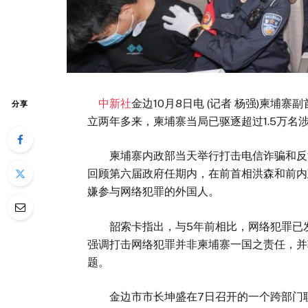
中新社
金边10月8日电 (记者 杨强)柬
分享
立两年多来，柬埔寨当局已驱逐超过1.5万名
柬埔寨内政部当天举行打击电信诈骗和反洗
回顾第六届政府任期内，在前首相洪森和前内
嫌参与网络犯罪的外国人。
韶索卡指出，与5年前相比，网络犯罪已发
强调打击网络犯罪并非柬埔寨一国之责任，并
题。
金边市市长坤盛在7日召开的一个跨部门联