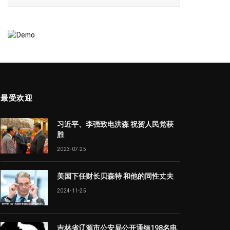
最受欢迎
习近平、李强致电洪森 祝贺人民党获
胜
2023-07-25
美国下任财长贝森特 和他的同性丈夫
2024-11-25
吉林省辽源市公安局公开通缉198名电