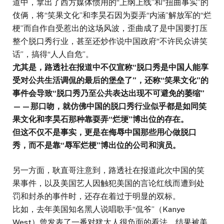
道中，拿出了西方媒体惯用的“上纲上线”和“扭曲事实”的
伎俩，将“笑果文化”和李昊石因为耍弄“内涵”解放军的“烂
梗”而自作自受惹出的这场风波，歪曲成了是中国要打压
整个脱口秀行业，甚至还炒作说中国政府“不许民众讲笑
话”，搞得“人人自危”。
尤其是，路透社在报道中不仅宣称“脱口秀是中国人能享
受对公共生活调侃的最后的堡垒了”，还称“笑果文化”的
事件会导致“脱口秀乃至公共表达出现不可避免的萎缩”
——那口吻，就仿佛中国的脱口秀行业似乎都是如同笑
果文化和李昊石那种靠耍弄“烂埂”博出位的存在。
但这不仅不是事实，更是在侮辱中国那些用心做脱口
秀，而不是靠“辱军烂梗”博出位的公司和演员。
另一方面，耿直哥注意到，路透社在报道此次中国的笑
果事件，以及美国艺人因触犯美国的言论红线而遭到处
罚和封杀的事件时，还存在着过于明显的双标。
比如，去年美国知名黑人说唱歌手“侃爷”（Kanye
West）曾发表了一番对犹太人很负面的看法，结果被美