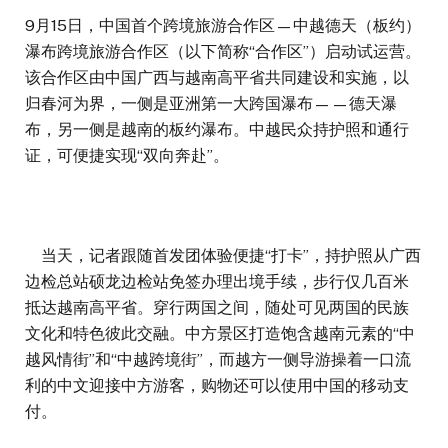
9月15日，中国首个跨境旅游合作区—中越德天（板约）
瀑布跨境旅游合作区（以下简称“合作区”）启动试运营。
该合作区由中国广西与越南高平省共同建设和实施，以
归春河为界，一侧是亚洲第一大跨国瀑布——德天瀑
布，另一侧是越南的板约瀑布。中越民众持护照和通行
证，可便捷实现“双向奔赴”。
当天，记者跟随首发团体验便捷“打卡”，持护照从广西
边检总站硕龙边检站免签办理出境手续，步行仅几百米
抵达越南高平省。穿行两国之间，随处可见两国的民族
文化和特色彼此交融。中方景区打造饱含越南元素的“中
越风情街”和“中越跨境街”，而越方一侧导游操着一口流
利的中文迎接中方游客，购物还可以使用中国的移动支
付。