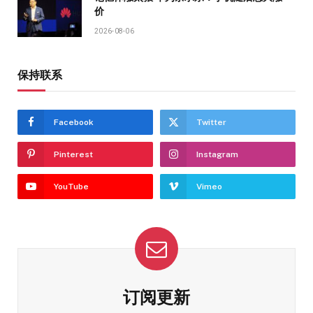
价
2026-08-06
保持联系
Facebook
Twitter
Pinterest
Instagram
YouTube
Vimeo
订阅更新