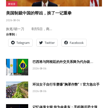
柬埔寨
美国制裁中国的帮凶，挨了一记重拳
2026-08-06
执笔/胡一刀 8月5日，商…
分享到：
Telegram
Twitter
Facebook
巴西将与阿根廷的外交关系降为代办级….
2026-08-06
环法女子自行车赛爆“胸罩作弊”！官方急出手
2026-08-06
记忆体涨太狠 华为余承东：手机随后恐大涨