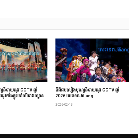
យ​និទាឃរដូវ CCTV ឆ្នាំ
ពិធីជប់លៀង​បុណ្យ​និទាឃរដូវ CCTV ឆ្នាំ
រដូវចាំងឆ្លុះទៅលើរោងល្ខោន
2026 សេះទេពJiliang
2026-02-18