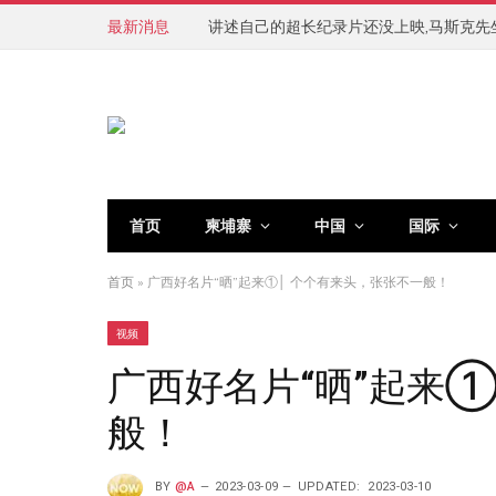
最新消息
讲述自己的超长纪录片还没上映,马斯克先
首页
柬埔寨
中国
国际
首页
»
广西好名片“晒”起来①│ 个个有来头，张张不一般！
视频
广西好名片“晒”起来①
般！
BY
@A
2023-03-09
UPDATED:
2023-03-10