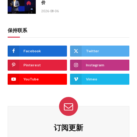
价
2026-08-06
保持联系
Facebook
Twitter
Pinterest
Instagram
YouTube
Vimeo
订阅更新