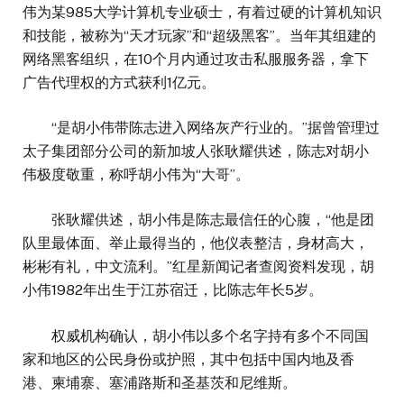
伟为某985大学计算机专业硕士，有着过硬的计算机知识
和技能，被称为“天才玩家”和“超级黑客”。当年其组建的
网络黑客组织，在10个月内通过攻击私服服务器，拿下
广告代理权的方式获利1亿元。
“是胡小伟带陈志进入网络灰产行业的。”据曾管理过
太子集团部分公司的新加坡人张耿耀供述，陈志对胡小
伟极度敬重，称呼胡小伟为“大哥”。
张耿耀供述，胡小伟是陈志最信任的心腹，“他是团
队里最体面、举止最得当的，他仪表整洁，身材高大，
彬彬有礼，中文流利。”红星新闻记者查阅资料发现，胡
小伟1982年出生于江苏宿迁，比陈志年长5岁。
权威机构确认，胡小伟以多个名字持有多个不同国
家和地区的公民身份或护照，其中包括中国内地及香
港、柬埔寨、塞浦路斯和圣基茨和尼维斯‌。