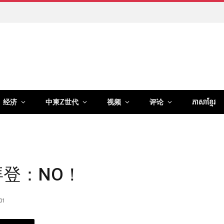
经济
中柬Z世代
视频
评论
ភាសាខ្មែរ
拜登：NO！
01