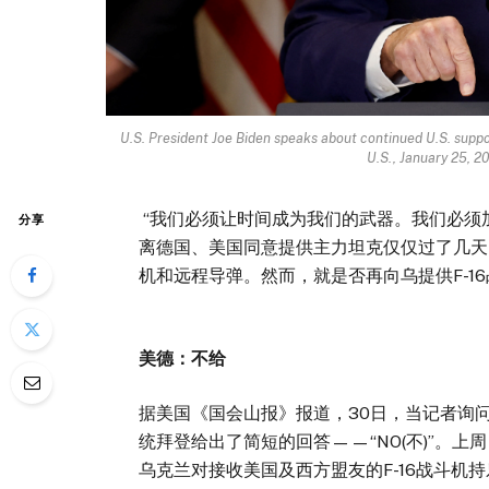
U.S. President Joe Biden speaks about continued U.S. suppo
U.S., January 25, 
“我们必须让时间成为我们的武器。我们必须
分享
离德国、美国同意提供主力坦克仅仅过了几天
机和远程导弹。然而，就是否再向乌提供F-
美德：不给
据美国《国会山报》报道，30日，当记者询问
统拜登给出了简短的回答——“NO(不)”。上
乌克兰对接收美国及西方盟友的F-16战斗机