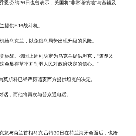
乔恩·芬纳26日也曾表示，美国将“非常谨慎地”与基辅及
兰提供F-16战斗机。
斗机给乌克兰，以免俄乌局势出现升级的风险。
竞标战。德国上周刚决定为乌克兰提供坦克，“随即又
，这会显得草率并削弱人民对政府决定的信心。”
，因为莫斯科已经严厉谴责西方提供坦克的决定。
普京对话，而他将再次与普京通电话。
马克龙与荷兰首相马克·吕特30日在荷兰海牙会面后，也给