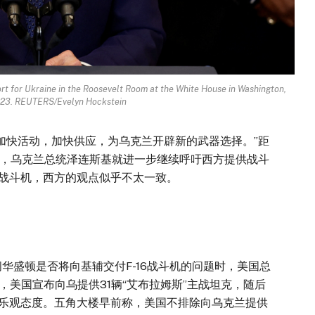
rt for Ukraine in the Roosevelt Room at the White House in Washington,
2023. REUTERS/Evelyn Hockstein
加快活动，加快供应，为乌克兰开辟新的武器选择。”距
，乌克兰总统泽连斯基就进一步继续呼吁西方提供战斗
16战斗机，西方的观点似乎不太一致。
华盛顿是否将向基辅交付F-16战斗机的问题时，美国总
周，美国宣布向乌提供31辆“艾布拉姆斯”主战坦克，随后
持乐观态度。五角大楼早前称，美国不排除向乌克兰提供