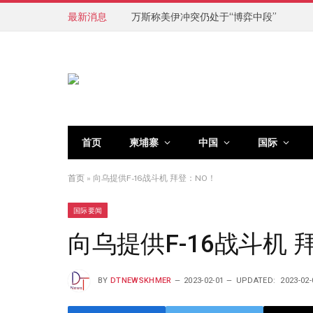
最新消息
万斯称美伊冲突仍处于“博弈中段”
首页
柬埔寨
中国
国际
首页
»
向乌提供F-16战斗机 拜登：NO！
国际要闻
向乌提供F-16战斗机 
BY
DTNEWSKHMER
2023-02-01
UPDATED:
2023-02-