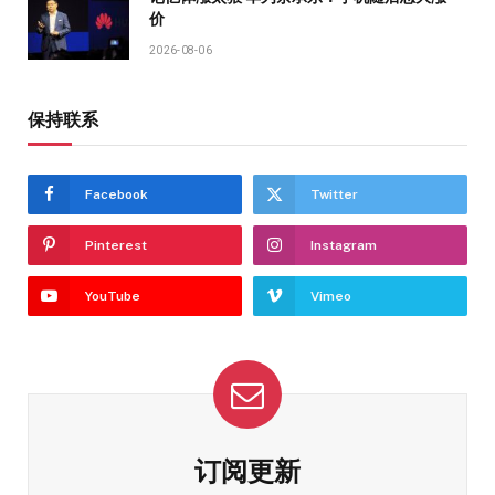
价
2026-08-06
保持联系
Facebook
Twitter
Pinterest
Instagram
YouTube
Vimeo
订阅更新