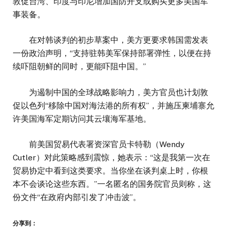
敦促台湾、印度与印尼增加国防开支或购买更多美国军
事装备。
在对韩谈判的初步草案中，美方更要求韩国需发表
一份政治声明，“支持驻韩美军保持部署弹性，以便在持
续吓阻朝鲜的同时，更能吓阻中国。”
为遏制中国的全球战略影响力，美方官员也计划敦
促以色列“移除中国对海法港的所有权”，并施压柬埔寨允
许美国海军定期访问其云壤海军基地。
前美国贸易代表署资深官员卡特勒（Wendy
Cutler）对此策略感到震惊，她表示：“这是我第一次在
贸易协定中看到这类要求。当你坐在谈判桌上时，你根
本不会谈论这些东西。”一名匿名的国务院官员则称，这
份文件“在政府内部引发了冲击波”。
分享到：