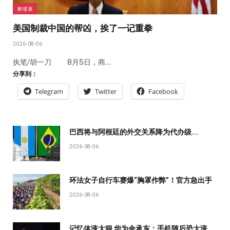
柬埔寨
美国制裁中国的帮凶，挨了一记重拳
2026-08-06
执笔/胡一刀 8月5日，商…
分享到：
Telegram
Twitter
Facebook
巴西将与阿根廷的外交关系降为代办级….
2026-08-06
环法女子自行车赛爆“胸罩作弊”！官方急出手
2026-08-06
记忆体涨太狠 华为余承东：手机随后恐大涨