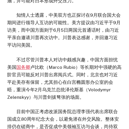
涵，并可能对日本形成外交压力。
知情人士透露，中美双方也正探讨在9月联合国大会
期间进行领导人互访的可能性。美方提议由习近平于9月
访美，而中国方面则于6月5日两国元首通话时，由习近
平亲自邀请川普再次访中。川普表达感谢，并回邀习近
平访问美国。
不过尽管川普本人对访中颇感兴趣，中国方面担忧
美国
国务卿
卢比欧（Marco Rubio）等长期对中强硬的高
阶官员可能反对川普出席阅兵式。同时，北京也对习近
平赴美存有保留，尤其担心在白宫椭圆形办公室的会
晤，重演今年2月乌克兰总统泽伦斯基（Volodymyr
Zelenskyy）与川普剑拔弩张的场面。
目前中国正考虑改派国务院总理李强代表出席联合
国成立80周年纪念大会，以避免潜在外交风险。整体安
排仍在磋商中，是否促成中美领袖互访与会谈，尚待双