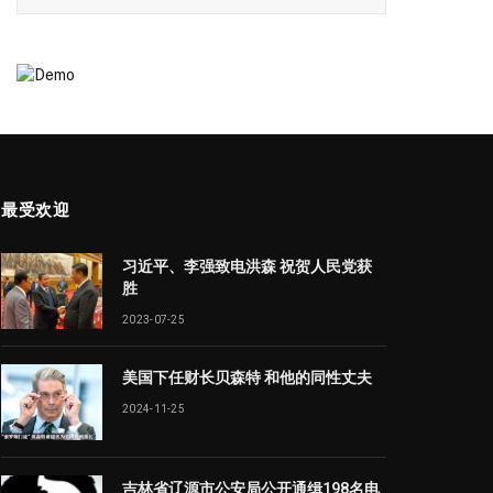
最受欢迎
习近平、李强致电洪森 祝贺人民党获
胜
2023-07-25
美国下任财长贝森特 和他的同性丈夫
2024-11-25
吉林省辽源市公安局公开通缉198名电