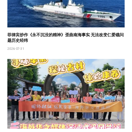
菲律宾炒作《永不沉没的精神》歪曲南海事实 无法改变仁爱礁问
题历史经纬
2026-07-31