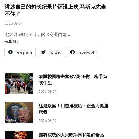
讲述自己的超长纪录片还没上映,马斯克先坐
不住了
2026-08-07
北京时间8月7日，据《商业内幕…
分享到：
Telegram
Twitter
Facebook
泰国校园枪击案致7死15伤，枪手为
初中生
2026-08-07
这是叛国！川普撂狠话：正全力抓泄
密者
2026-08-07
最有权势的人只吃牛肉和发酵食品