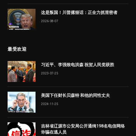
这是叛国！川普撂狠话：正全力抓泄密者
2026-08-07
最受欢迎
习近平、李强致电洪森 祝贺人民党获胜
2023-07-25
美国下任财长贝森特 和他的同性丈夫
2024-11-25
吉林省辽源市公安局公开通缉198名电信网络
诈骗在逃人员