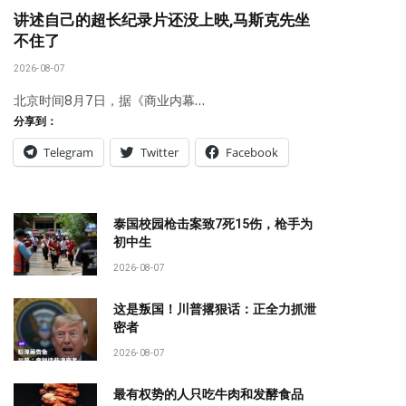
讲述自己的超长纪录片还没上映,马斯克先坐
不住了
2026-08-07
北京时间8月7日，据《商业内幕…
分享到：
Telegram
Twitter
Facebook
泰国校园枪击案致7死15伤，枪手为
初中生
2026-08-07
这是叛国！川普撂狠话：正全力抓泄
密者
2026-08-07
最有权势的人只吃牛肉和发酵食品