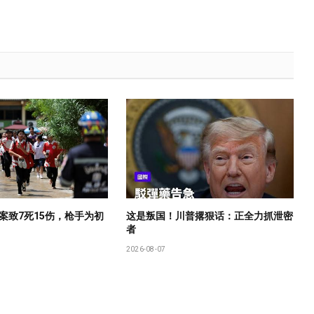
案致7死15伤，枪手为初
这是叛国！川普撂狠话：正全力抓泄密
者
2026-08-07