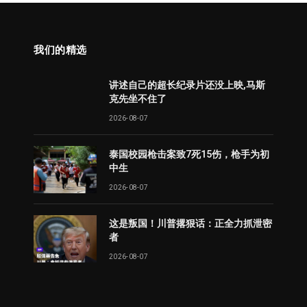
我们的精选
讲述自己的超长纪录片还没上映,马斯
克先坐不住了
2026-08-07
泰国校园枪击案致7死15伤，枪手为初
中生
2026-08-07
这是叛国！川普撂狠话：正全力抓泄密
者
2026-08-07