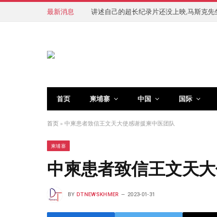
最新消息
讲述自己的超长纪录片还没上映,马斯克先
首页
柬埔寨
中国
国际
首页
»
中柬患者致信王文天大使感谢援柬中医团队
柬埔寨
中柬患者致信王文天大
BY
DTNEWSKHMER
2023-01-31