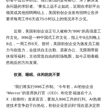
职者不适合本职位。我们要找的是有耐心、乐于解决复
杂问题的求职者。”事实上远不止如此，近期在求职平台
领英或其他招聘网站上，美国初创企业发布招聘公告并
要求每周工作6天或70小时以上的情况并不少见。
近期，美国初创企业正引入被称为“996”的高强度工
作文化。996是一种中国式工作文化，指上午9点到晚上
9点，一周工作6天。曾经，美国初创企业为激发员工能
力与创造力，会提供自主出勤、居家办公、无限期带薪
休假等福利，主动营造自由的职场氛围，如今正朝着截
然相反的方向发展。
饮酒、睡眠、休闲统统不要
“我们将实行996工作制。”今年初，AI初创企业
“Mercor”的首席执行官（CEO）布伦登·福迪在个人
X（前推特）发表宣言，要加入996工作的行列。AI热潮
使技术竞争趋于白热化，初创企业意识到“现在是决定胜