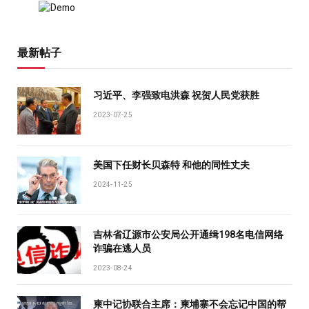
最新帖子
习近平、李强致电洪森 祝贺人民党获胜
2023-07-25
美国下任财长贝森特 和他的同性丈夫
2024-11-25
吉林省辽源市公安局公开通缉198名电信网络
诈骗在逃人员
2023-08-24
柬中记协联合主席：柬埔寨不会忘记中国的帮