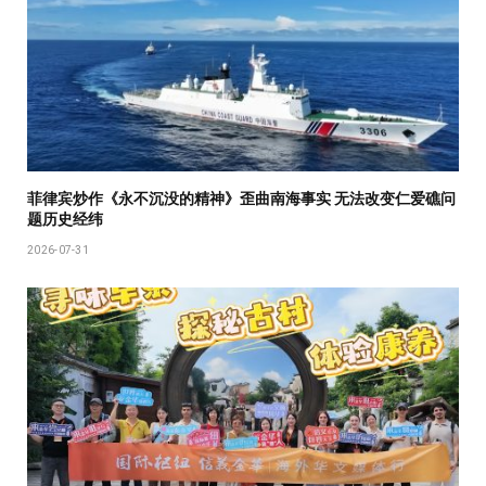
菲律宾炒作《永不沉没的精神》歪曲南海事实 无法改变仁爱礁问
题历史经纬
2026-07-31