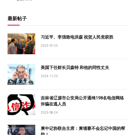
最新帖子
习近平、李强致电洪森 祝贺人民党获胜
2023-07-25
美国下任财长贝森特 和他的同性丈夫
2024-11-25
吉林省辽源市公安局公开通缉198名电信网络
诈骗在逃人员
2023-08-24
柬中记协联合主席：柬埔寨不会忘记中国的帮
助！