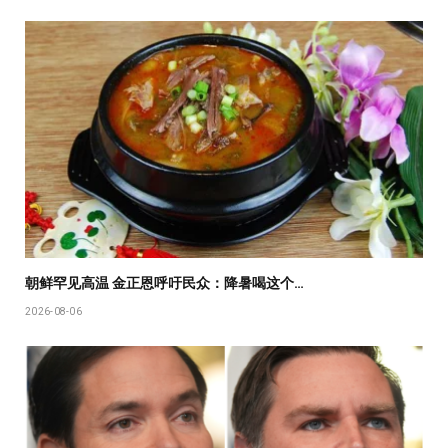
朝鲜罕见高温 金正恩呼吁民众：降暑喝这个…
2026-08-06