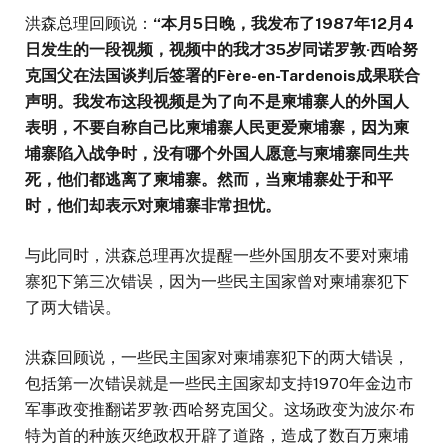
洪森总理回顾说：
“
本月
5
日晚，我发布了
1987
年
12
月
4
日发生的一段视频，视频中的我才
35
岁同诺罗敦
·
西哈努
克国父在法国谈判后签署的
Fère-en-Tardenois
成果联合
声明。我发布这段视频是为了向不是柬埔寨人的外国人
表明，不要自称自己比柬埔寨人民更爱柬埔寨，因为柬
埔寨陷入战争时，没有哪个外国人愿意与柬埔寨同生共
死，他们都逃离了柬埔寨。然而，当柬埔寨处于和平
时，他们却表示对柬埔寨非常担忧。
与此同时，洪森总理再次提醒一些外国朋友不要对柬埔
寨犯下第三次错误，因为一些民主国家曾对柬埔寨犯下
了两大错误。
洪森回顾说，一些民主国家对柬埔寨犯下的两大错误，
包括第一次错误就是一些民主国家却支持1970年金边市
军事政变推翻诺罗敦·西哈努克国父。这场政变为波尔·布
特为首的种族灭绝政权开辟了道路，造成了数百万柬埔