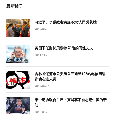
最新帖子
习近平、李强致电洪森 祝贺人民党获胜
2023-07-25
美国下任财长贝森特 和他的同性丈夫
2024-11-25
吉林省辽源市公安局公开通缉198名电信网络
诈骗在逃人员
2023-08-24
柬中记协联合主席：柬埔寨不会忘记中国的帮
助！
2025-08-28