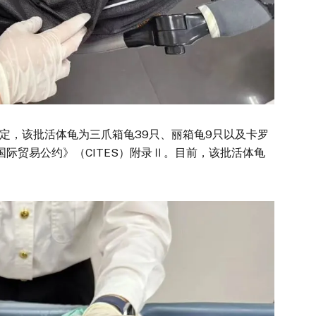
，该批活体龟为三爪箱龟39只、丽箱龟9只以及卡罗
际贸易公约》（CITES）附录Ⅱ。目前，该批活体龟