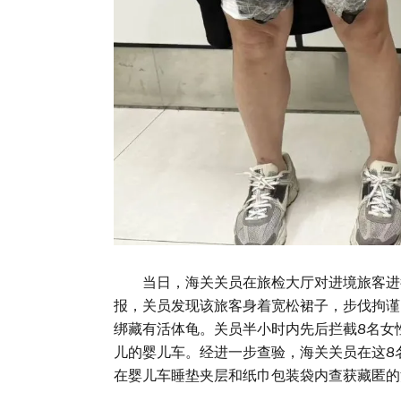
当日，海关关员在旅检大厅对进境旅客进行
报，关员发现该旅客身着宽松裙子，步伐拘谨
绑藏有活体龟。关员半小时内先后拦截8名女
儿的婴儿车。经进一步查验，海关关员在这8
在婴儿车睡垫夹层和纸巾包装袋内查获藏匿的