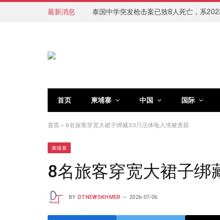
最新消息
首页
柬埔寨
中国
国际
首页
»
8名旅客穿宽大裙子绑藏33只活体龟入境被查获
柬埔寨
8名旅客穿宽大裙子绑
BY
DTNEWSKHMER
2026-07-06