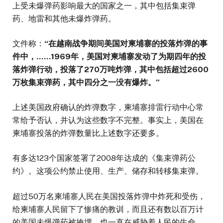
上受未爆弹药影响最大的国家之一，其中包括集束弹
药、地雷和其他未爆炸弹药。
文件称：
“
在越南战争期间美国对柬埔寨的投落炸弹的事
件中，
……1969
年，美国对柬埔寨发动了为期四年的投
落炸弹行动，投落了
270
万吨炸弹，其中包括超过
2600
万枚集束弹药，其中四分之一没有爆炸。
”
上述美国政府确认的炸弹数字，柬埔寨排雷行动中心常
常给予否认，并认为这些数字不完整。事实上，美国在
柬埔寨投落的炸弹数量比上述数字还要多。
有多达123个国家签署了2008年达成的《集束弹药公
约》。这项公约禁止使用、生产、储存和转移集束弹。
超过50万名柬埔寨人民在美国投落炸弹中炸死和受伤，
给柬埔寨人民留下了惨痛的教训，而且还有数以百万计
的美国未爆弹药被掩埋，也一直在威胁着人民的生命。