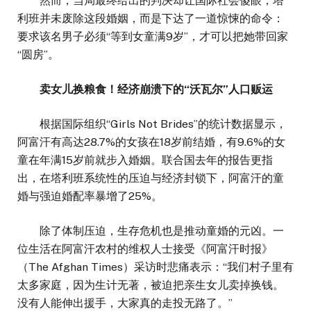
然而，当局最终给出的判决却让国际社会傻眼，塔
利班并未废除这段婚姻，而是下达了一道惊悚的命令：
要求该名男子必须“等到女童满9岁”，才可以把她带回家
“圆房”。
卖女儿换粮食！经济崩溃下的“沃瓦尔”人口贩运
根据国际组织“Girls Not Brides”的统计数据显示，
阿富汗有高达28.7%的女孩在18岁前结婚，有9.6%的女
童在年满15岁前就步入婚姻。联合国去年的报告更指
出，在塔利班系统性的压迫与经济封锁下，阿富汗的童
婚与强迫婚配率暴增了25%。
除了体制压迫，生存危机也是推动童婚的元凶。一
位生活在阿富汗农村的维权人士接受《阿富汗时报》
（The Afghan Times）采访时悲痛表示：“我们村子里有
太多家庭，因为生计无著，被迫把亲生女儿卖掉换钱。
没有人能伸出援手，大家真的走投无路了。”