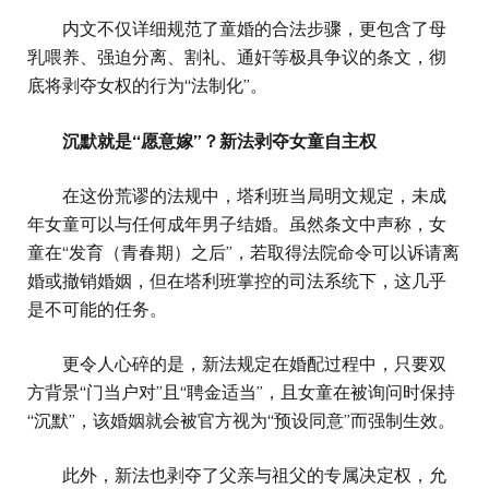
内文不仅详细规范了童婚的合法步骤，更包含了母
乳喂养、强迫分离、割礼、通奸等极具争议的条文，彻
底将剥夺女权的行为“法制化”。
沉默就是“愿意嫁”？新法剥夺女童自主权
在这份荒谬的法规中，塔利班当局明文规定，未成
年女童可以与任何成年男子结婚。虽然条文中声称，女
童在“发育（青春期）之后”，若取得法院命令可以诉请离
婚或撤销婚姻，但在塔利班掌控的司法系统下，这几乎
是不可能的任务。
更令人心碎的是，新法规定在婚配过程中，只要双
方背景“门当户对”且“聘金适当”，且女童在被询问时保持
“沉默”，该婚姻就会被官方视为“预设同意”而强制生效。
此外，新法也剥夺了父亲与祖父的专属决定权，允