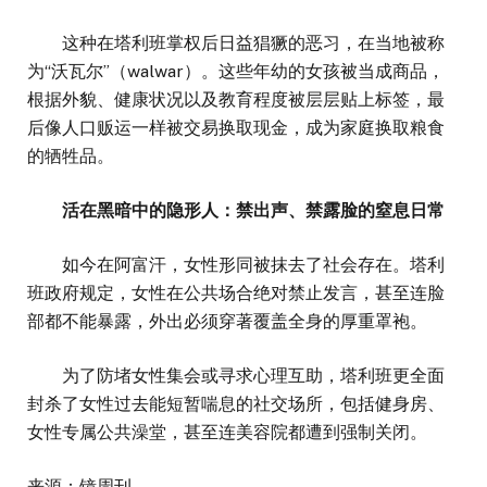
这种在塔利班掌权后日益猖獗的恶习，在当地被称
为“沃瓦尔”（walwar）。这些年幼的女孩被当成商品，
根据外貌、健康状况以及教育程度被层层贴上标签，最
后像人口贩运一样被交易换取现金，成为家庭换取粮食
的牺牲品。
活在黑暗中的隐形人：禁出声、禁露脸的窒息日常
如今在阿富汗，女性形同被抹去了社会存在。塔利
班政府规定，女性在公共场合绝对禁止发言，甚至连脸
部都不能暴露，外出必须穿著覆盖全身的厚重罩袍。
为了防堵女性集会或寻求心理互助，塔利班更全面
封杀了女性过去能短暂喘息的社交场所，包括健身房、
女性专属公共澡堂，甚至连美容院都遭到强制关闭。
来源：镜周刊