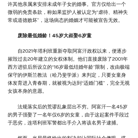
许其他亲属来安排未成年子女的婚事。官方仅给出一个
微弱的免责条款，称如果监护人被认定为“虐待、精神失
常或道德败坏”，这场病态的婚姻才可能被宣告无效。
废除最低婚龄！45岁大叔娶6岁童
自2021年塔利班重新夺取阿富汗政权以来，便逐步
摧毁过去20年建立的女权体制。他们直接废除了2001年
西方进驻后所设立的“16岁最低结婚年龄”限制，改由极端
保守的伊斯兰教法（哈乃斐学派）来判定，只要女童身
体发育进入青春期，就被视为达到“适婚门槛”，完全无视
女孩本身的意愿。
法规落实后的荒谬乱象层出不穷。阿富汗一名45岁
的男子强娶了一名年仅6岁的女童，由于这起案件手段过
于恶劣，连塔利班军警都出手介入将该名男子逮捕。