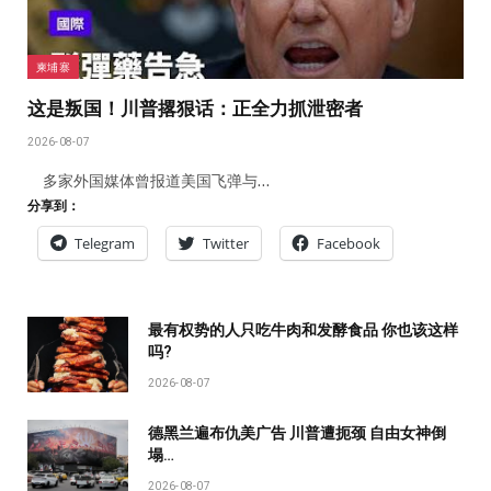
柬埔寨
这是叛国！川普撂狠话：正全力抓泄密者
2026-08-07
多家外国媒体曾报道美国飞弹与…
分享到：
Telegram
Twitter
Facebook
最有权势的人只吃牛肉和发酵食品 你也该这样
吗?
2026-08-07
德黑兰遍布仇美广告 川普遭扼颈 自由女神倒
塌…
2026-08-07