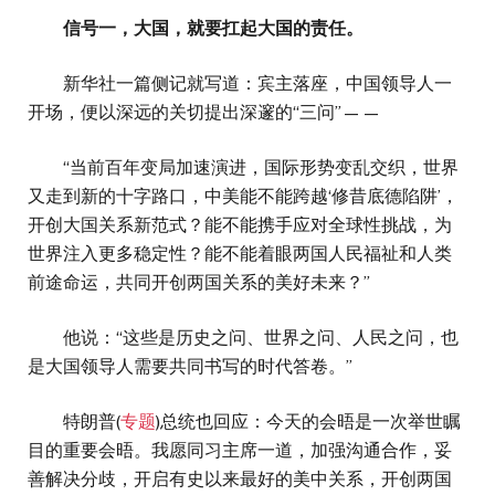
信号一，大国，就要扛起大国的责任。
新华社一篇侧记就写道：宾主落座，中国领导人一
开场，便以深远的关切提出深邃的“三问”——
“当前百年变局加速演进，国际形势变乱交织，世界
又走到新的十字路口，中美能不能跨越‘修昔底德陷阱’，
开创大国关系新范式？能不能携手应对全球性挑战，为
世界注入更多稳定性？能不能着眼两国人民福祉和人类
前途命运，共同开创两国关系的美好未来？”
他说：“这些是历史之问、世界之问、人民之问，也
是大国领导人需要共同书写的时代答卷。”
特朗普(
专题
)总统也回应：今天的会晤是一次举世瞩
目的重要会晤。我愿同习主席一道，加强沟通合作，妥
善解决分歧，开启有史以来最好的美中关系，开创两国