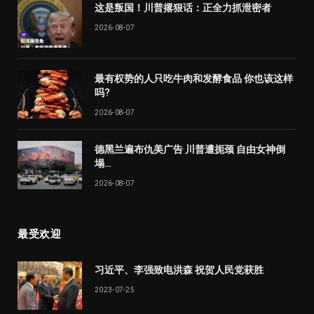
这是叛国！川普撂狠话：正全力抓泄密者
2026-08-07
最有权势的人只吃牛肉和发酵食品 你也该这样
吗?
2026-08-07
德黑兰遍布仇美广告 川普遭扼颈 自由女神倒
塌…
2026-08-07
最受欢迎
习近平、李强致电洪森 祝贺人民党获胜
2023-07-25