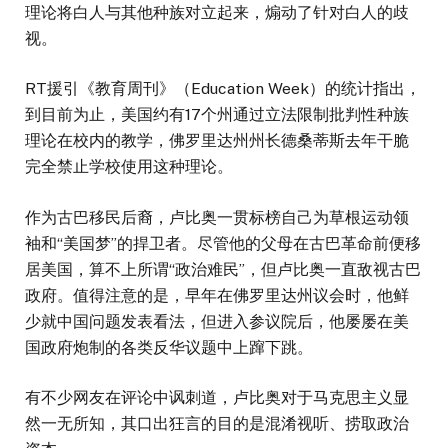
理论将白人与其他种族对立起来，煽动了针对白人的歧
视。
RT援引《教育周刊》（Education Week）的统计指出，
到目前为止，美国约有17个州通过立法限制批判性种族
理论在校内的教学，佛罗里达州州长德桑蒂斯去年干脆
完全禁止学校使用这种理论。
作为古巴移民后裔，卢比奥一贯标榜自己为草根运动领
袖和“美国梦”的捍卫者。尽管他的父母在古巴革命前便移
居美国，算不上所谓“政治难民”，但卢比奥一直敌视古巴
政府。值得注意的是，早年在佛罗里达州议会时，他鲜
少就中国问题发表看法，但进入参议院后，他屡屡在美
国政府炮制的各类反华议题中上蹿下跳。
有不少网友在评论中讽刺道，卢比奥对于马克思主义显
然一无所知，其口出狂言的目的是混淆视听、捞取政治