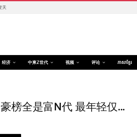
变天
经济
中柬Z世代
视频
评论
ភាសាខ្មែរ
豪榜全是富N代 最年轻仅…