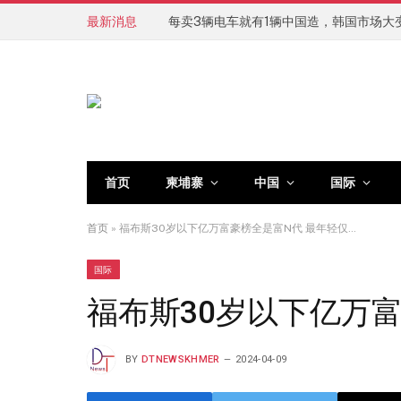
最新消息
每卖3辆电车就有1辆中国造，韩国市场大
首页
柬埔寨
中国
国际
首页
»
福布斯30岁以下亿万富豪榜全是富N代 最年轻仅…
国际
福布斯30岁以下亿万富
BY
DTNEWSKHMER
2024-04-09