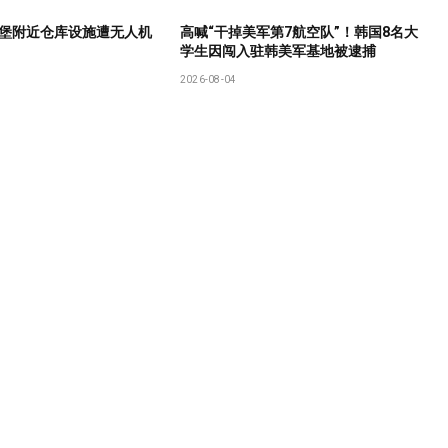
堡附近仓库设施遭无人机
高喊“干掉美军第7航空队”！韩国8名大
学生因闯入驻韩美军基地被逮捕
2026-08-04