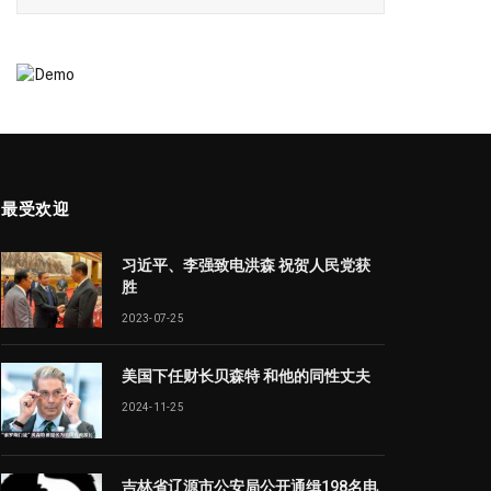
最受欢迎
习近平、李强致电洪森 祝贺人民党获
胜
2023-07-25
美国下任财长贝森特 和他的同性丈夫
2024-11-25
吉林省辽源市公安局公开通缉198名电