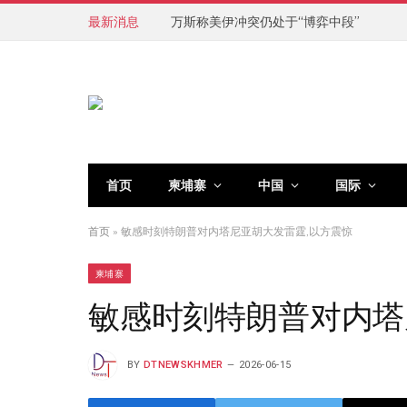
最新消息
万斯称美伊冲突仍处于“博弈中段”
首页
柬埔寨
中国
国际
首页
»
敏感时刻特朗普对内塔尼亚胡大发雷霆,以方震惊
柬埔寨
敏感时刻特朗普对内塔
BY
DTNEWSKHMER
2026-06-15