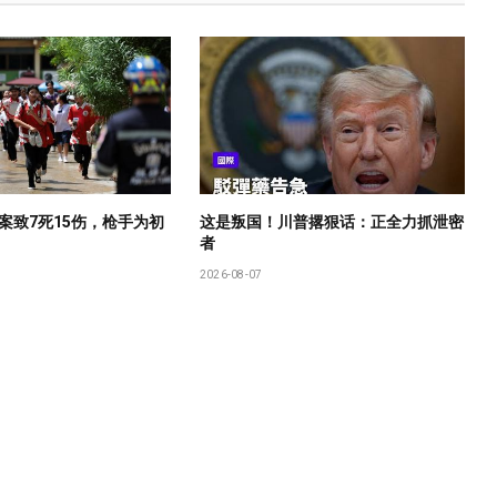
案致7死15伤，枪手为初
这是叛国！川普撂狠话：正全力抓泄密
者
2026-08-07