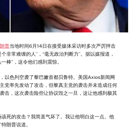
朗普
当地时间6月14日在接受媒体采访时多次严厉抨击
个非常难缠的人”，“毫无政治判断力”。据以媒报道，
头一棒”，这令他们感到震惊。
色列空袭了黎巴嫩首都贝鲁特。美国Axios新闻网
主党率先发动了攻击，但黎真主党的袭击并未造成任何
袭击，这次袭击险些让协议毁之一旦，这让他感到极其
该死的攻击？我简直气坏了。我让他明白这一点。他
”特朗普说道。