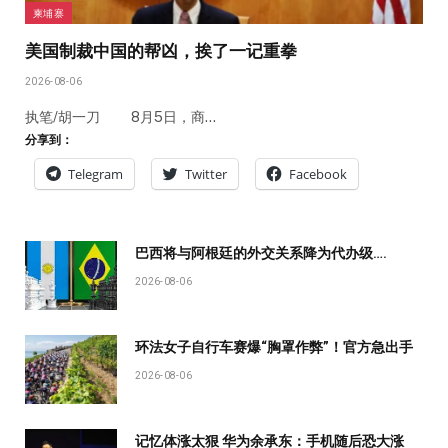
柬埔寨
美国制裁中国的帮凶，挨了一记重拳
2026-08-06
执笔/胡一刀 8月5日，商…
分享到：
Telegram
Twitter
Facebook
巴西将与阿根廷的外交关系降为代办级….
2026-08-06
环法女子自行车赛爆“胸罩作弊”！官方急出手
2026-08-06
记忆体涨太狠 华为余承东：手机随后恐大涨