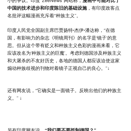
小的争议。印度“ZeeNews”网站称，
漫画中可能对比了
中国的技术进步和印度陈旧的基础设施
，有印度政客点
名批评这幅漫画充斥着“种族主义”。
印度人民党全国副主席巴贾扬特•杰伊•潘达称，“在德
国，有影响力的杂志《明镜周刊》的名字是‘镜子’的意
思。但从这个带有贬义和种族主义色彩的漫画来看，它
应该改名为‘种族主义的巨魔’。考虑到德国涉及种族主义
和大屠杀的不友好历史，各地的德国人都应该迫使这家
煽动种族歧视的刊物对着镜子正视自己的良心。”↓
还有网友说，“它确实是一面镜子。反映出他们的种族主
义。” ↓
另有印度网友说，
“我们要不要抵制德国？”