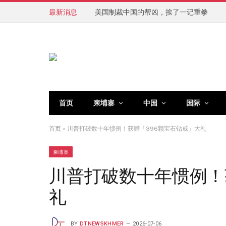
最新消息
美国制裁中国的帮凶，挨了一记重拳
首页
柬埔寨
中国
国际
首页
»
川普打破数十年惯例！获赠「396颗宝石钻戒」大礼
柬埔寨
川普打破数十年惯例！
礼
BY
DTNEWSKHMER
2026-07-06