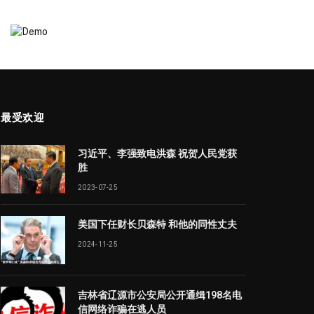
最受欢迎
习近平、李强致电洪森 祝贺人民党获
胜
2023-07-25
美国下任财长贝森特 和他的同性丈夫
2024-11-25
吉林省辽源市公安局公开通缉198名电
信网络诈骗在逃人员