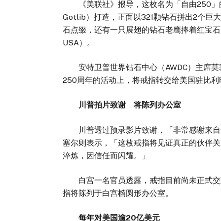
《美联社》报导，这枚名为「自由250」的
Gotlib）打造，正面以321颗钻石拼出2个
石点缀，还有一只展翅的钻石老鹰捧着红宝石盾牌
USA）。
安特卫普世界钻石中心（AWDC）主席莫塞尔（I
250周年的活动上，将戒指转交给美国驻比利时大
川普拍片致谢 将陈列办公室
川普透过预录影片致谢，「非常感谢来自安
塞尔则表示，「这枚戒指将见证真正的伙伴关
淬炼，因信任而闪耀。」
白宫一名官员透露，戒指目前尚未正式交到
指将陈列于白宫椭圆形办公室。
每年对美国逾20亿美元