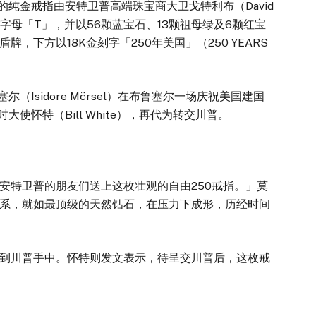
纯金戒指由安特卫普高端珠宝商大卫戈特利布（David
巨大字母「T」，并以56颗蓝宝石、13颗祖母绿及6颗红宝
，下方以18K金刻字「250年美国」（250 YEARS
sidore Mörsel）在布鲁塞尔一场庆祝美国建国
使怀特（Bill White），再代为转交川普。
特卫普的朋友们送上这枚壮观的自由250戒指。」莫
系，就如最顶级的天然钻石，在压力下成形，历经时间
川普手中。怀特则发文表示，待呈交川普后，这枚戒