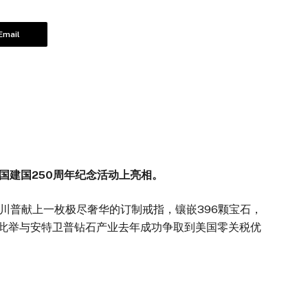
Email
国建国250周年纪念活动上亮相。
普献上一枚极尽奢华的订制戒指，镶嵌396颗宝石，
出，此举与安特卫普钻石产业去年成功争取到美国零关税优