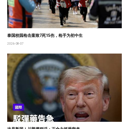
泰国校园枪击案致7死15伤，枪手为初中生
2026-08-07
这是叛国！川普撂狠话：正全力抓泄密者