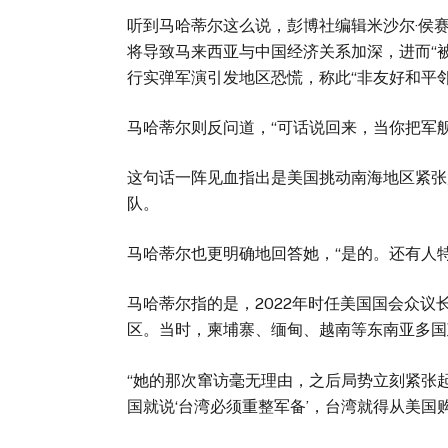
听到马哈蒂尔这么说，彭博社编辑米沙尔·侯赛因（
将导致马来西亚与中国经济关系加深，进而“
行实弹军演引发地区恐慌，称此“非友好和平
马哈蒂尔则反问道，“可话说回来，当你把军
这句话一阵见血指出是美国挑动南海地区紧张
队。
马哈蒂尔也更明确地回答她，“是的。还有人特
马哈蒂尔指的是，2022年时任美国国会众
区。当时，柬埔寨、缅甸、越南等东南亚多国
“她的那次窜访毫无理由，之后局势立刻紧张
国就说‘台湾必须重整军备’，台湾就得从美国