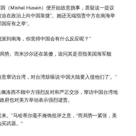
Mishal Husain）便开始故意挑事，质疑这一提议
被迫在政治上向中国靠拢”。她还无端指责中方在南海举
邻国应有之举”。
舰派到南海，你觉得中国会有什么反应呢？”
局势。而米沙尔还在装傻，追问其是否指美国海军舰
意窜访台湾，对台湾鼓噪说‘中国大陆要入侵他们了’。”
议长佩洛西不顾中方强烈反对和严正交涉，窜访中国台湾地
政府也对美方举动表示强烈谴责。
起来。”马哈蒂尔毫不掩饰批评之意，“而局势一紧张，美
购买武器。”