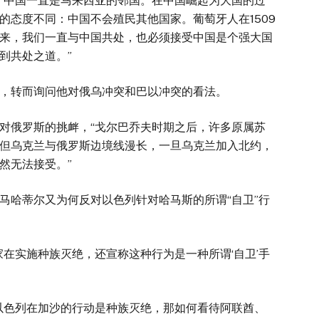
，中国一直是马来西亚的邻国。在中国崛起为大国的过
的态度不同：中国不会殖民其他国家。葡萄牙人在1509
来，我们一直与中国共处，也必须接受中国是个强大国
到共处之道。”
，转而询问他对俄乌冲突和巴以冲突的看法。
对俄罗斯的挑衅，“戈尔巴乔夫时期之后，许多原属苏
但乌克兰与俄罗斯边境线漫长，一旦乌克兰加入北约，
然无法接受。”
马哈蒂尔又为何反对以色列针对哈马斯的所谓“自卫”行
在实施种族灭绝，还宣称这种行为是一种所谓‘自卫’手
以色列在加沙的行动是种族灭绝，那如何看待阿联酋、