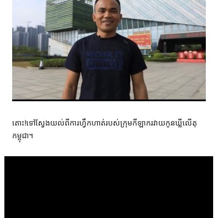
តោះ!ទៅស្វែងយល់ពីការហ្វឹកហាត់របស់ក្រុមកីឡាករវាយកូនឃ្លីលើតុ
កម្ពុជា។