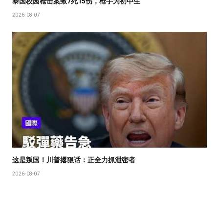
泰国校园枪击案致7死15伤，枪手为初中生
2026-08-07
这是叛国！川普撂狠话：正全力抓泄密者
2026-08-07