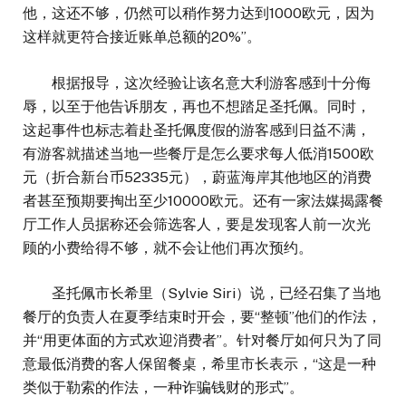
他，这还不够，仍然可以稍作努力达到1000欧元，因为
这样就更符合接近账单总额的20%”。
根据报导，这次经验让该名意大利游客感到十分侮
辱，以至于他告诉朋友，再也不想踏足圣托佩。同时，
这起事件也标志着赴圣托佩度假的游客感到日益不满，
有游客就描述当地一些餐厅是怎么要求每人低消1500欧
元（折合新台币52335元），蔚蓝海岸其他地区的消费
者甚至预期要掏出至少10000欧元。还有一家法媒揭露餐
厅工作人员据称还会筛选客人，要是发现客人前一次光
顾的小费给得不够，就不会让他们再次预约。
圣托佩市长希里（Sylvie Siri）说，已经召集了当地
餐厅的负责人在夏季结束时开会，要“整顿”他们的作法，
并“用更体面的方式欢迎消费者”。针对餐厅如何只为了同
意最低消费的客人保留餐桌，希里市长表示，“这是一种
类似于勒索的作法，一种诈骗钱财的形式”。