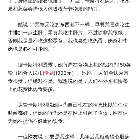
了，身体里的结石也没了。”并且，卡斯特利认为，吃水
果和蔬菜会降低人体吸收营养物质的能力。
她说：“我每天吃的东西都不一样，早餐我喜欢吃生
牛排加一点生肝，零食我吃牛肝片。不过除非我很饿，
否则我尽量不吃这些零食。我也喜欢吃鸡蛋，奶酪和牛
奶也是必不可少的。”
据卡斯特利透露，她每周在食物上花的钱约为150英
镑（约合人民币(
专题
)1333元）。她说：“人们会认为肉
食很贵，但绝对不是。我想说的是，人们在外卖和快餐
上的花费比肉食要多。”
尽管卡斯特利说她认为自己现在的状态比以往任何
时候都好，但她的行为还是在网上引起了争议，网友认
为她在提倡不健康的饮食。
一位网友说：“要是我这样，几年后我就会得心脏病