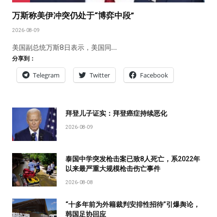
万斯称美伊冲突仍处于“博弈中段”
2026-08-09
美国副总统万斯8日表示，美国同…
分享到：
Telegram
Twitter
Facebook
拜登儿子证实：拜登癌症持续恶化
2026-08-09
泰国中学突发枪击案已致8人死亡，系2022年
以来最严重大规模枪击伤亡事件
2026-08-08
“十多年前为外籍裁判安排性招待”引爆舆论，
韩国足协回应