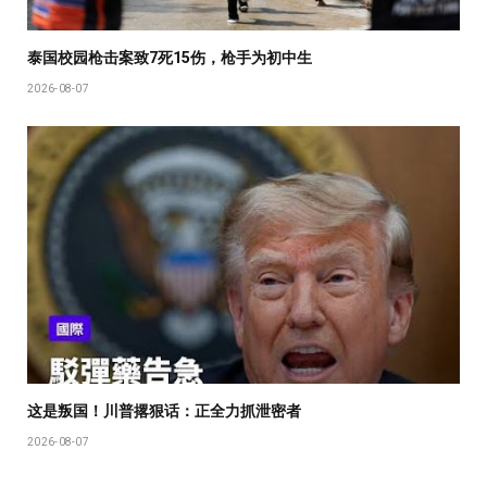
泰国校园枪击案致7死15伤，枪手为初中生
2026-08-07
这是叛国！川普撂狠话：正全力抓泄密者
2026-08-07