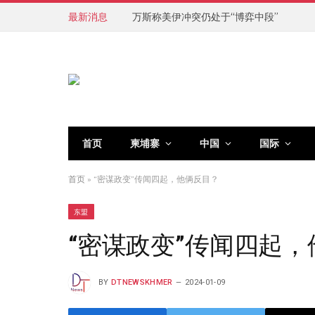
最新消息
万斯称美伊冲突仍处于“博弈中段”
首页
柬埔寨
中国
国际
首页
»
“密谋政变”传闻四起，他俩反目？
东盟
“密谋政变”传闻四起
BY
DTNEWSKHMER
2024-01-09